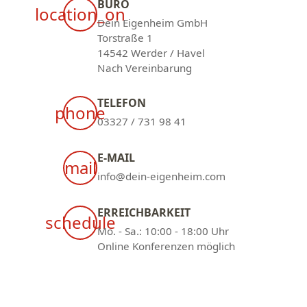
BÜRO
location_on
Dein Eigenheim GmbH
Torstraße 1
14542 Werder / Havel
Nach Vereinbarung
TELEFON
phone
03327 / 731 98 41
E-MAIL
mail
info@dein-eigenheim.com
ERREICHBARKEIT
schedule
Mo. - Sa.: 10:00 - 18:00 Uhr
Online Konferenzen möglich