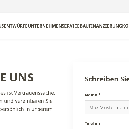
USENTWÜRFE
UNTERNEHMEN
SERVICE
BAUFINANZIERUNG
KO
E UNS
Schreiben Si
es ist Vertrauenssache.
Name *
n und vereinbaren Sie
persönlich in unserem
Telefon