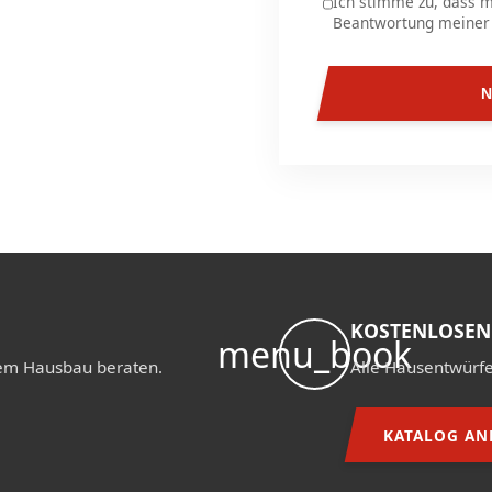
Ich stimme zu, dass 
Beantwortung meiner 
KOSTENLOSEN
menu_book
hrem Hausbau beraten.
Alle Hausentwürfe 
KATALOG AN