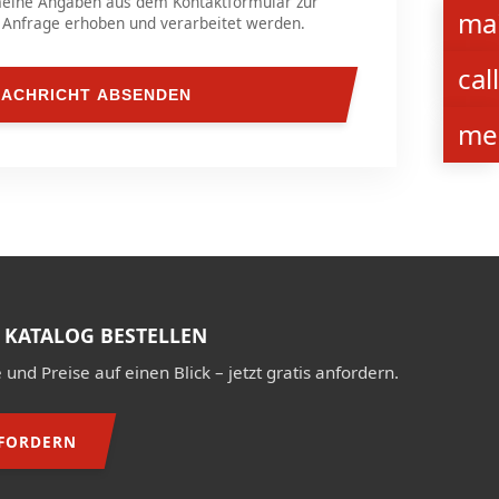
meine Angaben aus dem Kontaktformular zur
mai
Anfrage erhoben und verarbeitet werden.
call
NACHRICHT ABSENDEN
me
 KATALOG BESTELLEN
und Preise auf einen Blick – jetzt gratis anfordern.
FORDERN